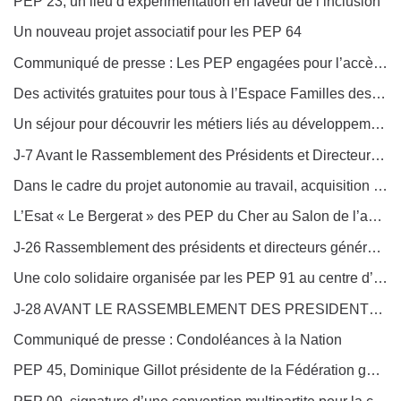
PEP 23, un lieu d’expérimentation en faveur de l’inclusion
Un nouveau projet associatif pour les PEP 64
Communiqué de presse : Les PEP engagées pour l’accès de tous aux modes d’accueil petite enfance
Des activités gratuites pour tous à l’Espace Familles des PEP 87
Un séjour pour découvrir les métiers liés au développement durable au centre des PEP 50 Les « Oyats » à Saint-Martin de Bréhal
J-7 Avant le Rassemblement des Présidents et Directeurs Généraux à Nancy !
Dans le cadre du projet autonomie au travail, acquisition de 4 véhicules électriques sans permis par l’Esat André-Rideau des PEP 86
L’Esat « Le Bergerat » des PEP du Cher au Salon de l’agriculture
J-26 Rassemblement des présidents et directeurs généraux à Nancy : Inscrivez-vous !
Une colo solidaire organisée par les PEP 91 au centre d’Ecluzelles des PEP 28
J-28 AVANT LE RASSEMBLEMENT DES PRESIDENTS ET DIRECTEURS GENERAUX 2023 !
Communiqué de presse : Condoléances à la Nation
PEP 45, Dominique Gillot présidente de la Fédération générale des PEP en visite dans le Loiret