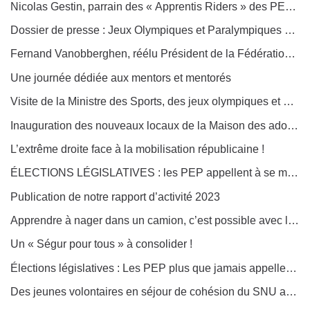
Nicolas Gestin, parrain des « Apprentis Riders » des PEP 29, médaillé Olympique de canoë Slalom !
Dossier de presse : Jeux Olympiques et Paralympiques 2024, les PEP mobilisées !
Fernand Vanobberghen, réélu Président de la Fédération générale des PEP
Une journée dédiée aux mentors et mentorés
Visite de la Ministre des Sports, des jeux olympiques et Paralympiques au Domaine de la Ducherais à Campbon
Inauguration des nouveaux locaux de la Maison des adolescents (MDA 11)
L’extrême droite face à la mobilisation républicaine !
ÉLECTIONS LÉGISLATIVES : les PEP appellent à se mobiliser pour faire barrage à l’extrême droite !
Publication de notre rapport d’activité 2023
Apprendre à nager dans un camion, c’est possible avec les PEP 56 !
Un « Ségur pour tous » à consolider !
Élections législatives : Les PEP plus que jamais appellent à se mobiliser pour une société démocratique inclusive, solidaire et écoresponsable !
Des jeunes volontaires en séjour de cohésion du SNU au centre « Le Miramar » des PEP 50