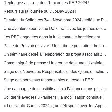
Replongez au cœur des Rencontres PEP 2024 !
Retours sur la journée du DuoDay 2024 !
Parution du Solidaires 74 – Novembre 2024 dédié aux Rencontres PEP !
Une aventure sportive au Dark Trail avec les jeunes des PEP 39
Les PEP engagées dans la lutte contre le harcèlement
Pacte du Pouvoir de vivre : Une tribune pour atteindre un budget écologiquement et socialement cohérent
Un séminaire dédié à l’élaboration du projet associatif 2026-2031 des PEP 62
Communiqué de presse : Un groupe de jeunes Ukrainiens en séjour de répit en Alsace et dans l’Ortenau
Stage des Nouveaux Responsables : deux jours enrichissants !
Stage des nouveaux responsables du réseau PEP
Une campagne de sensibilisation à l’aidance dans plusieurs boulangeries de la Meuse
Solidarité avec les Ukrainiens : la mobilisation continue !
« Les Nautic Games 2024 », un défi sportif avec les Apprentis Riders des PEP 29