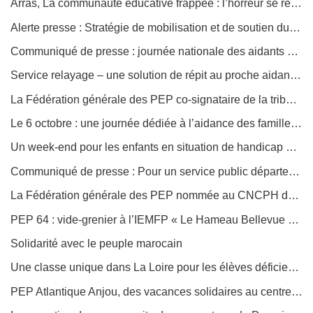
Arras, La communauté éducative frappée : l’horreur se répète ! Les PEP affirment leur solidarité et leur attachement à L’École de la République une et indivisible
Alerte presse : Stratégie de mobilisation et de soutien du gouvernement pour les aidants « Au-delà du soutien aux aidants, garantissons un droit au relai pour tous »
Communiqué de presse : journée nationale des aidants – La Fédération générale des PEP s’engage pour un droit au relai pour tous
Service relayage – une solution de répit au proche aidant pour les PEP CBFC
La Fédération générale des PEP co-signataire de la tribune du Pacte Progressiste sur la fin de vie
Le 6 octobre : une journée dédiée à l’aidance des famille (PEP 14)
Un week-end pour les enfants en situation de handicap à Montmartin-sur-Mer (PEP 50)
Communiqué de presse : Pour un service public départemental de l’autonomie (SPDA) efficient !
La Fédération générale des PEP nommée au CNCPH dans le cadre de sa nouvelle mandature
PEP 64 : vide-grenier à l’IEMFP « Le Hameau Bellevue » dans le cadre des Jeux paralympiques 2024
Solidarité avec le peuple marocain
Une classe unique dans La Loire pour les élèves déficients visuels
PEP Atlantique Anjou, des vacances solidaires au centre La Marjolaine à La Turballe