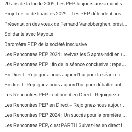
20 ans de la loi de 2005, Les PEP toujours aussi mobilisées pour une société inclusive et solidaire !
Projet de loi de finances 2025 – Les PEP défendent nos actions éducatives
Présentation des vœux de Fernand Vanobberghen, président de la Fédération générale des PEP
Solidarite avec Mayotte
Baromètre PEP de la société insclusive
Les Rencontres PEP 2024 : revivez les 5 après-midi en replay !
Les Rencontres PEP : fin de la séance conclusive : repenser le contrat social
En Direct : Rejoignez-nous aujourd’hui pour la séance conclusive : Repenser le contrat social
En direct : Rejoignez-nous aujourd’hui pour débattre autour de la thématique : Solidarité publique et solidarités de proximité – retisser et soutenir le lien social.
Les Rencontres PEP continuent en Direct : Rejoignez-nous aujourd’hui pour débattre autour de la thématique : Participation et engagement – émancipation et démocratie
Les Rencontres PEP en Direct – Rejoignez-nous aujourd’hui pour parler développement durable, transition écologique et développement social !
Les Rencontres PEP 2024 : Un succès pour la première journée sur la laïcité
Les Rencontres PEP, c’est PARTI ! Suivez-les en direct !