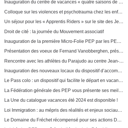
Inauguration du centre de vacances « quatre saisons de la Coume d’or » à Porté-Puymorens
Colloque sur les violences et psychotrauma chez les enfants et les adolescents, le 3 avril 2024
Un séjour pour les « Apprentis Riders » sur le site des Jeux olympiques de canoë slalom à Vaires-sur-Marne en avril prochain
Droit de cité : la journée du Mouvement associatif
Inauguration de la première Micro-Folie PEP par les PEP Loire Domes Allier (LDA)
Présentation des voeux de Fernand Vanobberghen, président de la Fédération générale des PEP
Rencontre avec les athlètes du Parajudo au centre Jean-Cluzel à Savines-le-Lac (PEP Alpes-du-Sud)
Inauguration des nouveaux locaux du dispositif d’accompagnement médico-éducatif (Dame) à Lucé : un outil tourné vers l’inclusion !
Le Pass colo : un dispositif qui facilite le départ en vacances collectives
La Fédération générale des PEP vous présente ses meilleurs voeux pour 2024 !
La Une du catalogue vacances été 2024 est disponible !
Loi Immigration : au mépris des réalités et enjeux sociaux et de solidarité
Le Domaine du Fréchet récompensé pour ses actions Développement durable (PEP 59)