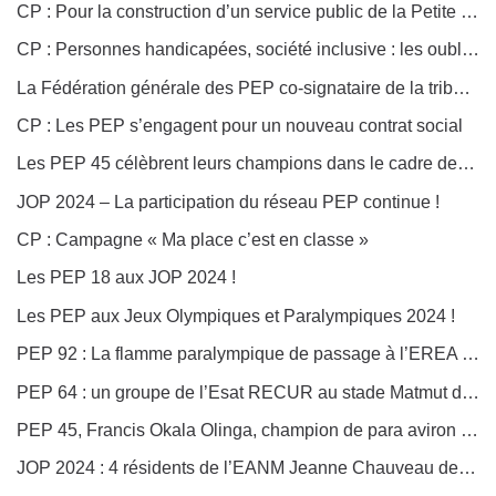
CP : Pour la construction d’un service public de la Petite Enfance, centré sur la qualité, l’accès, la prévention et l’égalité
CP : Personnes handicapées, société inclusive : les oubliées ?
La Fédération générale des PEP co-signataire de la tribune du collectif « Les 400 000 »
CP : Les PEP s’engagent pour un nouveau contrat social
Les PEP 45 célèbrent leurs champions dans le cadre des Jeux paralympiques
JOP 2024 – La participation du réseau PEP continue !
CP : Campagne « Ma place c’est en classe »
Les PEP 18 aux JOP 2024 !
Les PEP aux Jeux Olympiques et Paralympiques 2024 !
PEP 92 : La flamme paralympique de passage à l’EREA Lycée Toulouse Lautrec à Vaucresson
PEP 64 : un groupe de l’Esat RECUR au stade Matmut de Bordeaux
PEP 45, Francis Okala Olinga, champion de para aviron assiste aux finales d’aviron à Vaires-sur-Marne
JOP 2024 : 4 résidents de l’EANM Jeanne Chauveau des PEP 87-24 à Villeneuve d’Ascq pour les épreuves de Basket