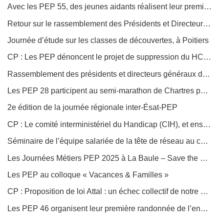
Avec les PEP 55, des jeunes aidants réalisent leur premier court-métrage
Retour sur le rassemblement des Présidents et Directeurs généraux à Reims
Journée d’étude sur les classes de découvertes, à Poitiers
CP : Les PEP dénoncent le projet de suppression du HCFEA
Rassemblement des présidents et directeurs généraux des PEP à Reims
Les PEP 28 participent au semi-marathon de Chartres pour la bonne cause !
2e édition de la journée régionale inter-Ésat-PEP
CP : Le comité interministériel du Handicap (CIH), et ensuite ? Les PEP proposent
Séminaire de l’équipe salariée de la tête de réseau au centre Aldous Huxley des PEP 13
Les Journées Métiers PEP 2025 à La Baule – Save the Date !
Les PEP au colloque « Vacances & Familles »
CP : Proposition de loi Attal : un échec collectif de notre système éducatif de prévention et de protection de l’enfance
Les PEP 46 organisent leur première randonnée de l’engagement