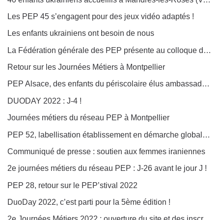
Les PEP 45 s’engagent pour des jeux vidéo adaptés !
Les enfants ukrainiens ont besoin de nous
La Fédération générale des PEP présente au colloque de l’Unat « VacancesEnfantsAdos »
Retour sur les Journées Métiers à Montpellier
PEP Alsace, des enfants du périscolaire élus ambassadeurs contre le gaspillage alimentaire
DUODAY 2022 : J-4 !
Journées métiers du réseau PEP à Montpellier
PEP 52, labellisation établissement en démarche globale de développement durable (E3D) pour l’IME Château Renard
Communiqué de presse : soutien aux femmes iraniennes
2e journées métiers du réseau PEP : J-26 avant le jour J !
PEP 28, retour sur le PEP’stival 2022
DuoDay 2022, c’est parti pour la 5ème édition !
2e Journées Métiers 2022 : ouverture du site et des inscriptions