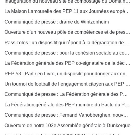
Inauguration du nouveau site de compostage du Domaine de Fréchet, au Reposoir des PEP 59
La Maison Lamourelle des PEP 11 aux Journées européennes du Patrimoine
Communiqué de presse : drame de Wintzenheim
Ouverture d’un nouveau pôle de compétences et de prestations externalisées (PCPE) aux PEP 71
Pass colos : un dispositif qui répond à la dégradation de la situation économique des familles et aux besoins des enfants
Communiqué de presse : pour la cohésion sociale au coeur de la politique gouvernementale !
La Fédération générale des PEP co-signataire de la déclaration du Pacte Progressiste Fin de vie
PEP 53 : Partir en Livre, un dispositif pour donner aux enfants et aux adolescents le goût de la lecture !
Un tournoi de football de l’engagement citoyen aux PEP 46
Communiqué de presse : La Fédération générale des PEP appelle à une politique pour une cohésion sociale renouvelée
La Fédération générale des PEP membre du Pacte du Pouvoir de Vivre est co-signataire de la tribune « Violences après la mort de Nahel : Pour un sursaut démocratique
Communiqué de presse : Fernand Vanobberghen, nouveau Président de la Fédération générale des PEP portera le 6e projet fédéral
Ouverture de notre 102e Assemblée générale à Dunkerque