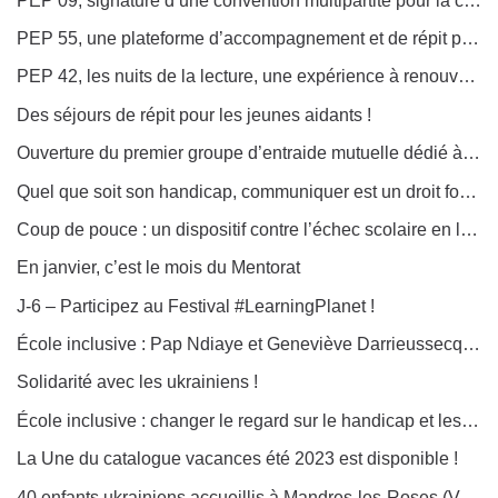
PEP 09, signature d’une convention multipartite pour la création du Pôle d’appui et de ressources handicap et inclusion (Parhi)
PEP 55, une plateforme d’accompagnement et de répit pour les aidants de personnes en situation de handicap
PEP 42, les nuits de la lecture, une expérience à renouveler !
Des séjours de répit pour les jeunes aidants !
Ouverture du premier groupe d’entraide mutuelle dédié à l’autisme dans l’Allier
Quel que soit son handicap, communiquer est un droit fondamental !
Coup de pouce : un dispositif contre l’échec scolaire en lecture et écriture !
En janvier, c’est le mois du Mentorat
J-6 – Participez au Festival #LearningPlanet !
École inclusive : Pap Ndiaye et Geneviève Darrieussecq au lycée Toulouse-Lautrec à Vaucresson
Solidarité avec les ukrainiens !
École inclusive : changer le regard sur le handicap et les PEP 92 à l’honneur
La Une du catalogue vacances été 2023 est disponible !
40 enfants ukrainiens accueillis à Mandres-les-Roses (Val de Marne) et Montmartin (Manche) – Mobilisons-nous pour leur offrir un temps de répit !