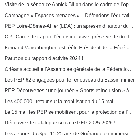
Visite de la sénatrice Annick Billon dans le cadre de l’opération « Été 2025, tous en colos, au centre du Porteau des PEP 85
Campagne « Espaces menacés » – Défendons l’éducation populaire !
PEP Loire-Dômes-Allier (LDA) : un après-midi autour du livre et du lien
CP : Garder le cap de l’école inclusive, préserver le droit des élèves dans la PPL visant à renforcer le parcours inclusif des élèves à besoins éducatifs particuliers
Fernand Vanobberghen est réélu Président de la Fédération générale des PEP
Parution du rapport d’activité 2024 !
Orléans accueille l’Assemblée générale de la Fédération générale des PEP
Les PEP 62 engagées pour le renouveau du Bassin minier
PEP Découvertes : une journée « Sports et Inclusion » à Sourdun avec les jeunes du SNU
Les 400 000 : retour sur la mobilisation du 15 mai
Le 15 mai, les PEP se mobilisent pour la protection de l’enfance !
Découvrez le catalogue scolaire PEP 2025-2026 !
Les Jeunes du Spot 15-25 ans de Guérande en immersion citoyenne à Paris du 14 au 18 avril !