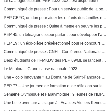
Le catalogue scolaire PEP 2023-2024 est disponible !
Communiqué de presse : Pour un service public de la petite enfance garant de la qualité de l’éducation
PEP CBFC, un don pour aider les enfants des familles en difficultés à partir en vacances
Communiqué de presse : Quitte à mettre en oeuvre les promesses du candidat Macron, il faut que ce soit équilibré !
PEP 45, un téléagrandisseur parlant pour développer l’autonomie des jeunes déficients visuels du Sessad DV 41
PEP 19 : un éco-piège présélectionné pour le concours Lépine Paris 2023
Communiqué de presse : CNH – Conférence Nationale pour le Handicap 2023 : des annonces attendues pour une société plus inclusive !
Deux étudiants de l’IFMKDV des PEP 69/ML se lancent dans la sensibilisation au handicap
Le Mentorat : Grand cause nationale 2023
Une « colo innovante » au Domaine de Saint-Pancrace des PEP 59 à Pont-St-Esprit
PEP 77 – Une journée de formation et de réflexion sur le refus scolaire des élèves anxieux
Semaine Olympique et Paralympique : 9 jeunes de l’IMPro Roger Lecherbonnier des PEP 91 à la rencontre de deux athlètes
Une belle aventure artistique à l’Esat des Ateliers Kennedy des PEP 34