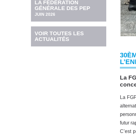
LA FÉDÉRATION
GÉNÉRALE DES PEP
JUIN 2026
VOIR TOUTES LES
ACTUALITÉS
30ÈM
L’EN
La FG
conce
La FGPE
alterna
personn
futur r
C’est 