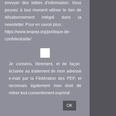
envoyer des lettres d'information. Vous
pouvez à tout moment utiliser le lien de
désabonnement intégré dans la
newsletter. Pour en savoir plus :
https://www.lespep.org/politique-de-
confidentialite/
Je consens, librement, et de façon
éclairée au traitement de mon adresse
e-mail par la Fédération des PEP, et
reconnais également mon droit de
retirer tout consentement exprimé