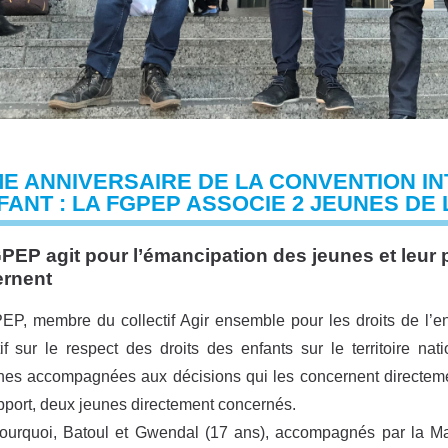
E ANNIVERSAIRE DE LA CONVENTION I
FANT : LA FGPEP ASSOCIE 2 JEUNES DE
PEP agit pour l’émancipation des jeunes et leur p
rnent
P, membre du collectif Agir ensemble pour les droits de l’enf
tif sur le respect des droits des enfants sur le territoire n
es accompagnées aux décisions qui les concernent directeme
apport, deux jeunes directement concernés.
pourquoi, Batoul et Gwendal (17 ans), accompagnés par la M