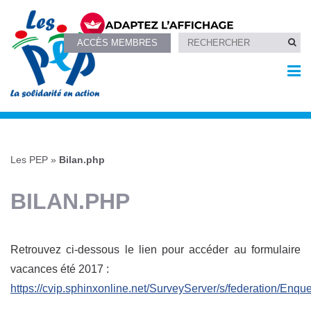
ACCÈS MEMBRES
Les PEP
»
Bilan.php
BILAN.PHP
Retrouvez ci-dessous le lien pour accéder au formulaire
vacances été 2017 :
https://cvip.sphinxonline.net/SurveyServer/s/federation/E