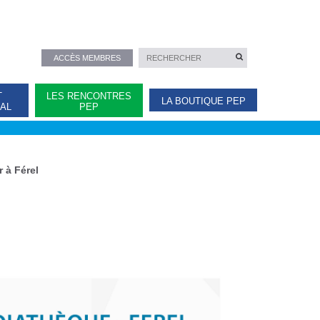
ACCÈS MEMBRES
T
LES RENCONTRES
LA BOUTIQUE PEP
NAL
PEP
 à Férel