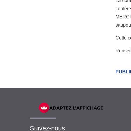
La comm
confére
MERCIER
saupoud
Cette c
Rensei
PUBLIÉ
Suivez-nous