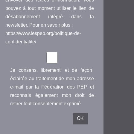
pouvez à tout moment utiliser le lien de
désabonnement intégré dans la
newsletter. Pour en savoir plus :
https://www.lespep.org/politique-de-
confidentialite/
Je consens, librement, et de façon
éclairée au traitement de mon adresse
e-mail par la Fédération des PEP, et
reconnais également mon droit de
retirer tout consentement exprimé