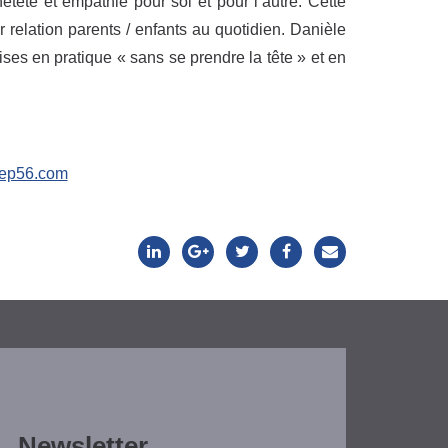
teté et empathie pour soi et pour l’autre. Cette
relation parents / enfants au quotidien. Danièle
 en pratique « sans se prendre la tête » et en
pep56.com
Newsletter