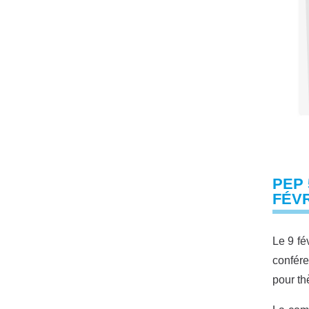
PEP 
FÉVR
Le 9 fé
confére
pour th