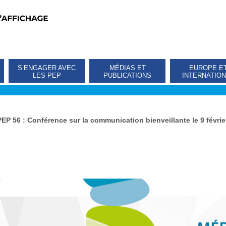
S’ENGAGER AVEC
MÉDIAS ET
EUROPE E
LES PEP
PUBLICATIONS
INTERNATIO
PEP 56 : Conférence sur la communication bienveillante le 9 février