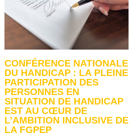
CONFÉRENCE NATIONALE
DU HANDICAP : LA PLEINE
PARTICIPATION DES
PERSONNES EN
SITUATION DE HANDICAP
EST AU CŒUR DE
L’AMBITION INCLUSIVE DE
LA FGPEP