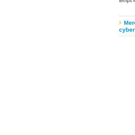
temps f
Merc
cyber