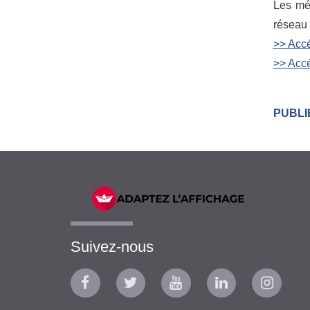
Les méd
réseau 
>> Accé
>> Accé
PUBLI
Suivez-nous