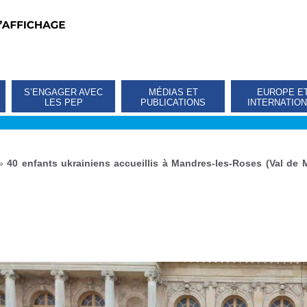
S’ENGAGER AVEC
MÉDIAS ET
EUROPE E
LES PEP
PUBLICATIONS
INTERNATIO
»
40 enfants ukrainiens accueillis à Mandres-les-Roses (Val de