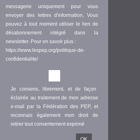
messagerie uniquement pour vous
envoyer des lettres d'information. Vous
pouvez à tout moment utiliser le lien de
désabonnement intégré dans la
newsletter. Pour en savoir plus :
https://www.lespep.org/politique-de-
confidentialite/
Je consens, librement, et de façon
éclairée au traitement de mon adresse
e-mail par la Fédération des PEP, et
reconnais également mon droit de
retirer tout consentement exprimé