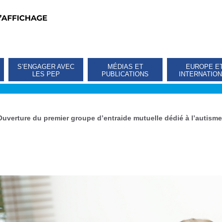
S’ENGAGER AVEC
MÉDIAS ET
EUROPE E
LES PEP
PUBLICATIONS
INTERNATIO
Ouverture du premier groupe d’entraide mutuelle dédié à l’autisme 