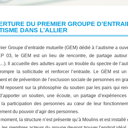
ERTURE DU PREMIER GROUPE D’ENTRAI
TISME DANS L’ALLIER
ier Groupe d’entraide mutuelle (GEM) dédié à l’autisme a ouvert 
 03, le GEM est un lieu de rencontre, de partage autour d’a
…). Il accueille des adultes ayant un trouble du spectre de l’au
rompre la sollicitude et renforcer l’entraide. Le GEM est un «
ment et de prévention de l’exclusion sociale de personnes en gra
 reposent sur la philosophie du soutien par les pairs qui renco
’apporter un soutien, une écoute, un partage d’expériences 
 la participation des personnes au cœur de leur fonctionne
ement du pouvoir d’agir des personnes.
 moment, la structure n’est présente qu’à Moulins et est install
e, les membres acteurs du groupe devront trouver l’endroit idéal q