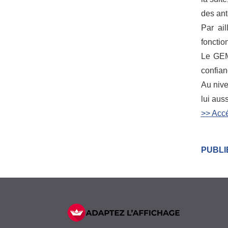
des ant
Par ai
fonctio
Le GEM 
confian
Au nive
lui aus
>> Accé
PUBLIÉ