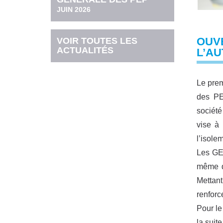
JUIN 2026
OUV
VOIR TOUTES LES
ACTUALITÉS
L’AU
Le prem
des PEP
société
vise à 
l’isole
Les GEM
même d
Mettant
renforc
Pour le
la suit