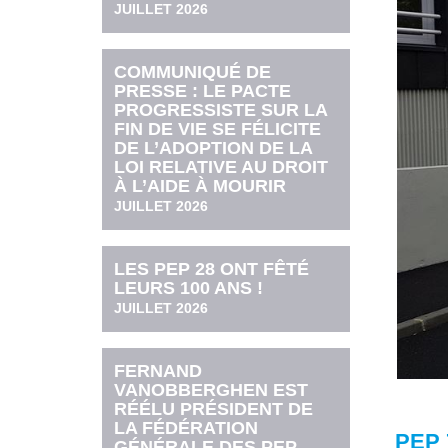
JUILLET 2026
COMMUNIQUÉ DE
PRESSE : LE PACTE
PROGRESSISTE SUR LA
FIN DE VIE SE FÉLICITE
DE L’ADOPTION DE LA
LOI RELATIVE AU DROIT
À L’AIDE À MOURIR
JUILLET 2026
LES PEP 28 ONT FÊTÉ
LEURS 100 ANS !
JUILLET 2026
FERNAND
VANOBBERGHEN EST
RÉÉLU PRÉSIDENT DE
LA FÉDÉRATION
PEP 
GÉNÉRALE DES PEP