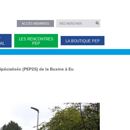
ACCÈS MEMBRES
T
LES RENCONTRES
LA BOUTIQUE PEP
NAL
PEP
Spécialisés (PEP2S) de la Busine à Eu