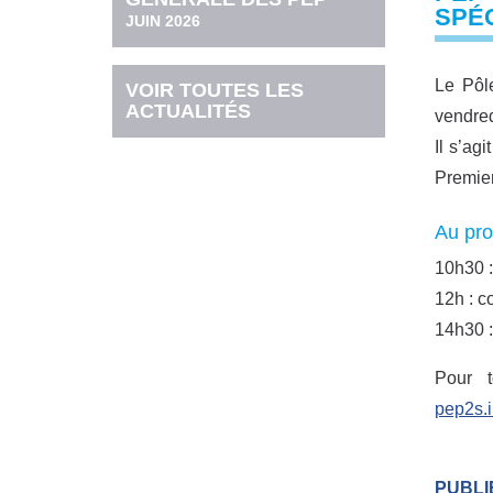
SPÉC
JUIN 2026
Le Pôl
VOIR TOUTES LES
ACTUALITÉS
vendred
Il s’ag
Premier
Au pro
10h30 :
12h : co
14h30 :
Pour 
pep2s.
PUBLI