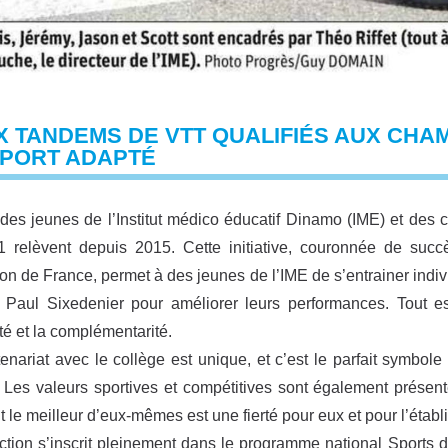
X TANDEMS DE VTT QUALIFIÉS AUX CHA
SPORT ADAPTÉ
des jeunes de l’Institut médico éducatif Dinamo (IME) et des c
 relèvent depuis 2015. Cette initiative, couronnée de succè
n de France, permet à des jeunes de l’IME de s’entrainer indi
 Paul Sixedenier pour améliorer leurs performances. Tout est
ité et la complémentarité.
enariat avec le collège est unique, et c’est le parfait symbole 
 Les valeurs sportives et compétitives sont également présent
 le meilleur d’eux-mêmes est une fierté pour eux et pour l’établ
ction s’inscrit pleinement dans le programme national Sports 