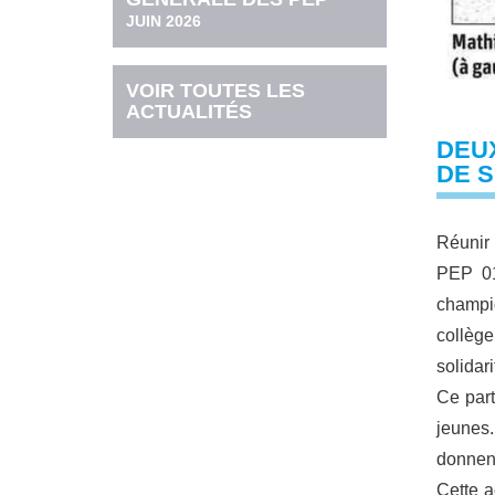
JUIN 2026
VOIR TOUTES LES
ACTUALITÉS
DEU
DE 
Réunir 
PEP 01
champio
collège
solidar
Ce part
jeunes.
donnent
Cette a