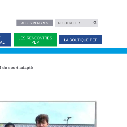
ACCÈS MEMBRES
T
LES RENCONTRES
LA BOUTIQUE PEP
NAL
PEP
 de sport adapté