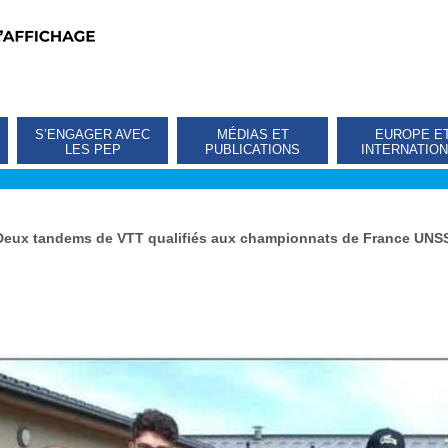
S’ENGAGER AVEC
MÉDIAS ET
EUROPE E
LES PEP
PUBLICATIONS
INTERNATIO
Deux tandems de VTT qualifiés aux championnats de France UNSS