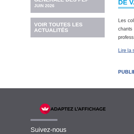
DE 
JUIN 2026
Les col
VOIR TOUTES LES
chants 
ACTUALITÉS
profess
Lire la
PUBLIÉ
Suivez-nous