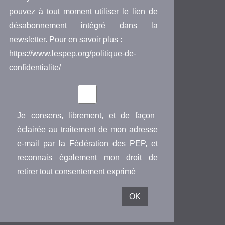
pouvez à tout moment utiliser le lien de
désabonnement intégré dans la
newsletter. Pour en savoir plus :
https://www.lespep.org/politique-de-
confidentialite/
Je consens, librement, et de façon
éclairée au traitement de mon adresse
e-mail par la Fédération des PEP, et
reconnais également mon droit de
retirer tout consentement exprimé