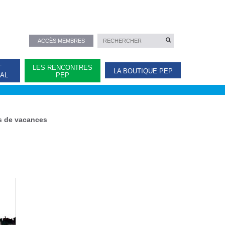
ACCÈS MEMBRES
T
LES RENCONTRES
LA BOUTIQUE PEP
NAL
PEP
s de vacances