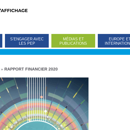
S’ENGAGER AVEC
MÉDIAS ET
EUROPE E
LES PEP
PUBLICATIONS
INTERNATIO
»
RAPPORT FINANCIER 2020