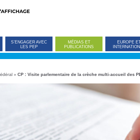
S’ENGAGER AVEC
MÉDIAS ET
EUROPE E
LES PEP
PUBLICATIONS
INTERNATIO
édéral
»
CP : Visite parlementaire de la crèche multi-accueil des 