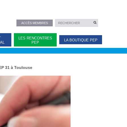
ACCÈS MEMBRES
T
LES RENCONTRES
LA BOUTIQUE PEP
NAL
PEP
PEP 31 à Toulouse