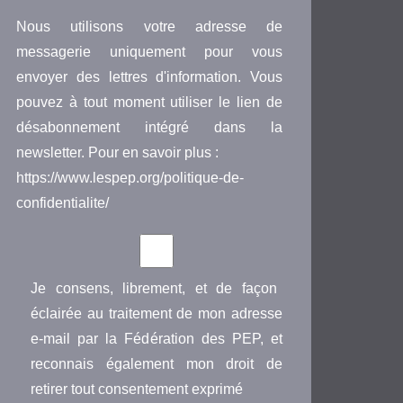
Nous utilisons votre adresse de
messagerie uniquement pour vous
envoyer des lettres d'information. Vous
pouvez à tout moment utiliser le lien de
désabonnement intégré dans la
newsletter. Pour en savoir plus :
https://www.lespep.org/politique-de-
confidentialite/
Je consens, librement, et de façon
éclairée au traitement de mon adresse
e-mail par la Fédération des PEP, et
reconnais également mon droit de
retirer tout consentement exprimé