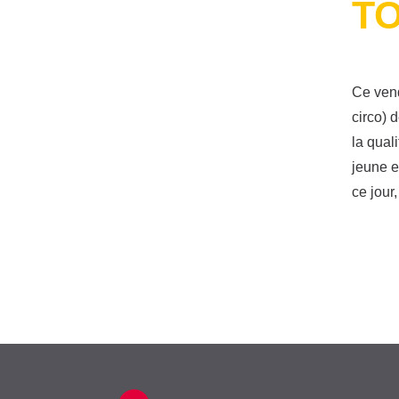
T
Ce vend
circo) 
la qual
jeune e
ce jour