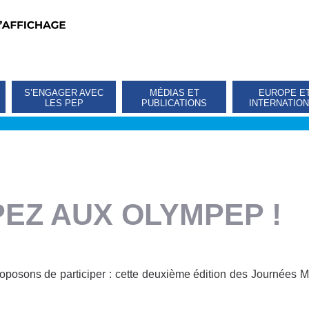
S’ENGAGER AVEC
MÉDIAS ET
EUROPE E
LES PEP
PUBLICATIONS
INTERNATIO
PEZ AUX OLYMPEP !
osons de participer : cette deuxième édition des Journées Méti