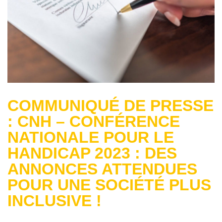
COMMUNIQUÉ DE PRESSE
: CNH – CONFÉRENCE
NATIONALE POUR LE
HANDICAP 2023 : DES
ANNONCES ATTENDUES
POUR UNE SOCIÉTÉ PLUS
INCLUSIVE !