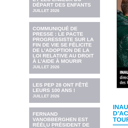
DÉPART DES ENFANTS
JUILLET 2026
COMMUNIQUÉ DE
PRESSE : LE PACTE
PROGRESSISTE SUR LA
FIN DE VIE SE FÉLICITE
DE L’ADOPTION DE LA
LOI RELATIVE AU DROIT
À L’AIDE À MOURIR
JUILLET 2026
LES PEP 28 ONT FÊTÉ
LEURS 100 ANS !
JUILLET 2026
INA
D’AC
FERNAND
TOUR
VANOBBERGHEN EST
RÉÉLU PRÉSIDENT DE