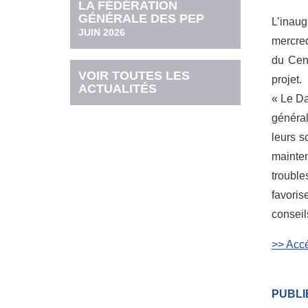
LA FÉDÉRATION
GÉNÉRALE DES PEP
L’inaug
JUIN 2026
mercred
du Cent
VOIR TOUTES LES
projet.
ACTUALITÉS
« Le Da
général
leurs s
mainten
troubl
favoris
conseil
>> Accé
PUBLIÉ