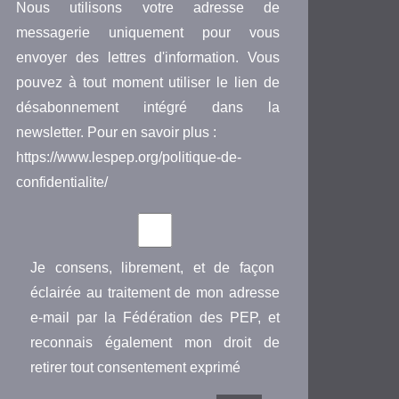
Nous utilisons votre adresse de
messagerie uniquement pour vous
envoyer des lettres d'information. Vous
pouvez à tout moment utiliser le lien de
désabonnement intégré dans la
newsletter. Pour en savoir plus :
https://www.lespep.org/politique-de-
confidentialite/
Je consens, librement, et de façon
éclairée au traitement de mon adresse
e-mail par la Fédération des PEP, et
reconnais également mon droit de
retirer tout consentement exprimé