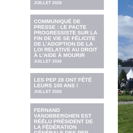
JUILLET 2026
COMMUNIQUÉ DE
PRESSE : LE PACTE
PROGRESSISTE SUR LA
FIN DE VIE SE FÉLICITE
DE L’ADOPTION DE LA
LOI RELATIVE AU DROIT
À L’AIDE À MOURIR
JUILLET 2026
LES PEP 28 ONT FÊTÉ
LEURS 100 ANS !
JUILLET 2026
FERNAND
VANOBBERGHEN EST
RÉÉLU PRÉSIDENT DE
LA FÉDÉRATION
GÉNÉRALE DES PEP