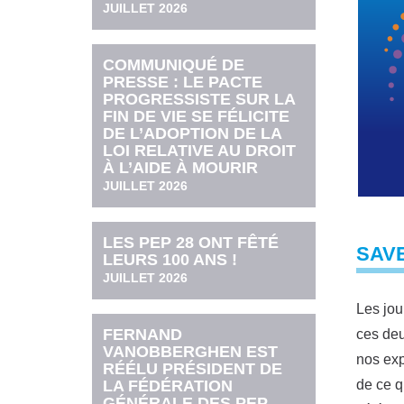
JUILLET 2026
COMMUNIQUÉ DE
PRESSE : LE PACTE
PROGRESSISTE SUR LA
FIN DE VIE SE FÉLICITE
DE L’ADOPTION DE LA
LOI RELATIVE AU DROIT
À L’AIDE À MOURIR
JUILLET 2026
LES PEP 28 ONT FÊTÉ
SAVE
LEURS 100 ANS !
JUILLET 2026
Les jou
FERNAND
ces deu
VANOBBERGHEN EST
nos exp
RÉÉLU PRÉSIDENT DE
LA FÉDÉRATION
de ce q
GÉNÉRALE DES PEP