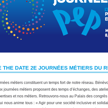
 THE DATE 2E JOURNÉES MÉTIERS DU 
rnées métiers constituent un temps fort de notre réseau. Bénèvol
x journées métiers proposent des temps d’échanges, des ateliers
ertises et nos métiers. Retrouvons-nous au Palais des congrès
ui nous anime tous : « Agir pour une société inclusive et solida