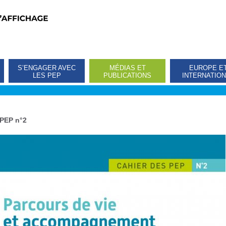
S’ENGAGER AVEC
MÉDIAS ET
EUROPE E
LES PEP
PUBLICATIONS
INTERNATIO
 PEP n°2