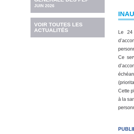
JUIN 2026
INA
VOIR TOUTES LES
ACTUALITÉS
Le 24 
d’acco
personn
Ce serv
d’acco
échéant
(priorit
Cette p
à la sa
personn
PUBLIÉ