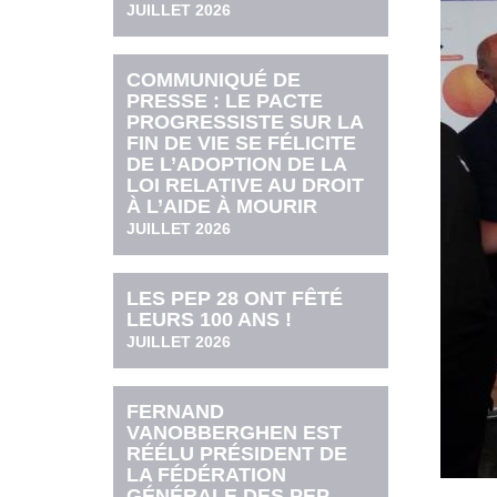
JUILLET 2026
COMMUNIQUÉ DE
PRESSE : LE PACTE
PROGRESSISTE SUR LA
FIN DE VIE SE FÉLICITE
DE L’ADOPTION DE LA
LOI RELATIVE AU DROIT
À L’AIDE À MOURIR
JUILLET 2026
LES PEP 28 ONT FÊTÉ
LEURS 100 ANS !
JUILLET 2026
FERNAND
VANOBBERGHEN EST
RÉÉLU PRÉSIDENT DE
LA FÉDÉRATION
GÉNÉRALE DES PEP