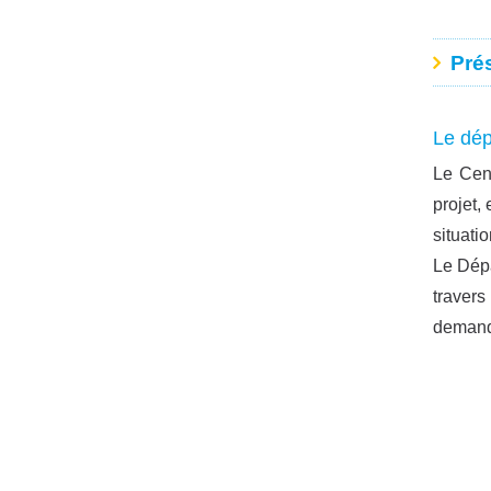
Pré
Le dép
Le Cent
projet,
situati
Le Dépa
travers
demand