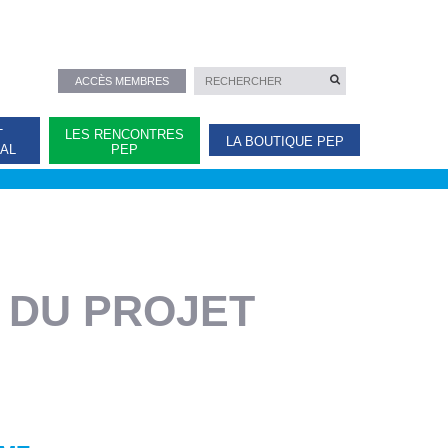
ACCÈS MEMBRES
T
LES RENCONTRES
LA BOUTIQUE PEP
NAL
PEP
S DU PROJET