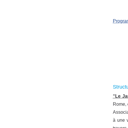
Progra
Struct
“Le Ja
Rome, q
Associa
à une v