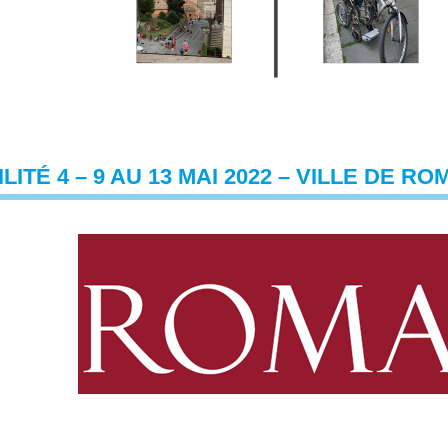
LITÉ 4 – 9 AU 13 MAI 2022 – VILLE DE RO