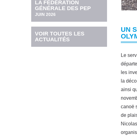
LA FÉDÉRATION
GÉNÉRALE DES PEP
JUIN 2026
UN S
VOIR TOUTES LES
OLY
ACTUALITÉS
Le serv
départe
les inv
la décou
ainsi q
novembr
canoë s
de plai
Nicolas
organis