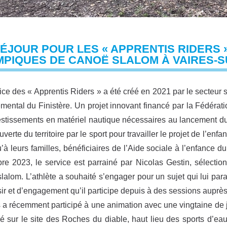
ÉJOUR POUR LES « APPRENTIS RIDERS »
MPIQUES DE CANOË SLALOM À VAIRES-S
ice des « Apprentis Riders » a été créé en 2021 par le secteur 
mental du Finistère. Un projet innovant financé par la Fédérati
estissements en matériel nautique nécessaires au lancement du p
verte du territoire par le sport pour travailler le projet de l’enf
u’à leurs familles, bénéficiaires de l’Aide sociale à l’enfance d
e 2023, le service est parrainé par Nicolas Gestin, sélecti
lalom. L’athlète a souhaité s’engager pour un sujet qui lui para
sir et d’engagement qu’il participe depuis à des sessions auprè
 a récemment participé à une animation avec une vingtaine de j
é sur le site des Roches du diable, haut lieu des sports d’ea