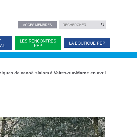
ACCÈS MEMBRES
T
LES RENCONTRES
LA BOUTIQUE PEP
NAL
PEP
piques de canoë slalom à Vaires-sur-Marne en avril