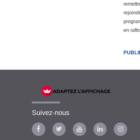
remettr
rejoind
program
en raft
PUBLIÉ
Suivez-nous