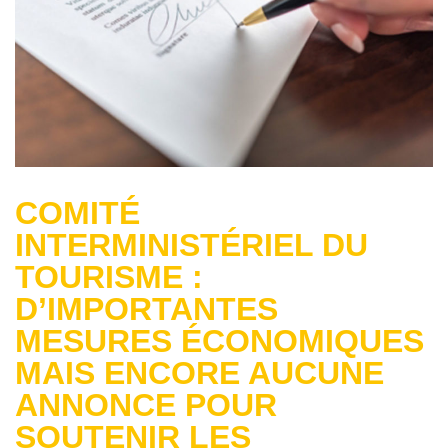
COMITÉ
INTERMINISTÉRIEL DU
TOURISME :
D’IMPORTANTES
MESURES ÉCONOMIQUES
MAIS ENCORE AUCUNE
ANNONCE POUR
SOUTENIR LES