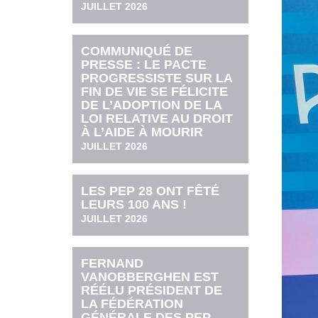
JUILLET 2026
COMMUNIQUÉ DE
PRESSE : LE PACTE
PROGRESSISTE SUR LA
FIN DE VIE SE FÉLICITE
DE L’ADOPTION DE LA
LOI RELATIVE AU DROIT
À L’AIDE À MOURIR
JUILLET 2026
LES PEP 28 ONT FÊTÉ
LEURS 100 ANS !
JUILLET 2026
FERNAND
VANOBBERGHEN EST
RÉÉLU PRÉSIDENT DE
LA FÉDÉRATION
GÉNÉRALE DES PEP