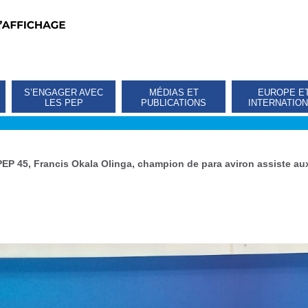
S’ENGAGER AVEC
MÉDIAS ET
EUROPE E
LES PEP
PUBLICATIONS
INTERNATIO
PEP 45, Francis Okala Olinga, champion de para aviron assiste aux