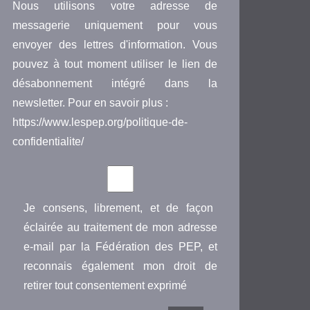
Nous utilisons votre adresse de
messagerie uniquement pour vous
envoyer des lettres d'information. Vous
pouvez à tout moment utiliser le lien de
désabonnement intégré dans la
newsletter. Pour en savoir plus :
https://www.lespep.org/politique-de-
confidentialite/
Je consens, librement, et de façon
éclairée au traitement de mon adresse
e-mail par la Fédération des PEP, et
reconnais également mon droit de
retirer tout consentement exprimé