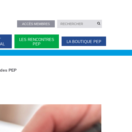
ACCÈS MEMBRES
T
LES RENCONTRES
LA BOUTIQUE PEP
NAL
PEP
 des PEP