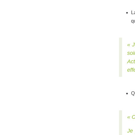
L
q
« J
soi
Act
eff
Q
« C
Je 