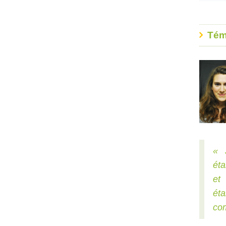
Tém
« 
éta
et
éta
com