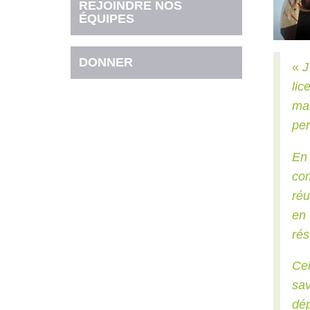
REJOINDRE NOS
ÉQUIPES
DONNER
«
J
li
man
per
En 
com
réu
en
rés
Cel
sav
dép