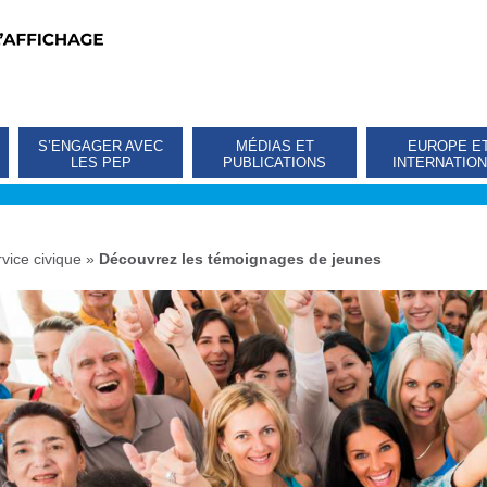
S’ENGAGER AVEC
MÉDIAS ET
EUROPE E
LES PEP
PUBLICATIONS
INTERNATIO
vice civique
»
Découvrez les témoignages de jeunes