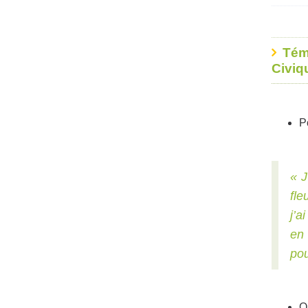
Tém
Civiq
P
« J
fle
j’a
en 
pou
Q