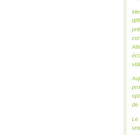
Me
dif
pr
con
Atl
éco
vid
Auj
pr
opt
de 
Le 
une