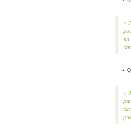
« J
pou
en 
cho
Q
« J
par
ci
pro