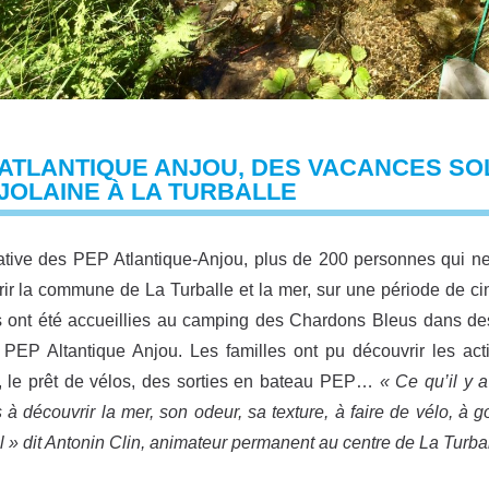
ATLANTIQUE ANJOU, DES VACANCES SO
JOLAINE À LA TURBALLE
tiative des PEP Atlantique-Anjou, plus de 200 personnes qui n
ir la commune de La Turballe et la mer, sur une période de cinq
s ont été accueillies au camping des Chardons Bleus dans de
 PEP Altantique Anjou. Les familles ont pu découvrir les ac
, le prêt de vélos, des sorties en bateau PEP…
« Ce qu’il y a
s à découvrir la mer, son odeur, sa texture, à faire de vélo, à g
l » dit Antonin Clin, animateur permanent au centre de La Turbal