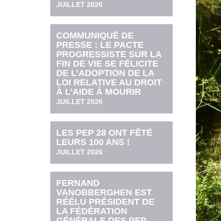
JUILLET 2026
COMMUNIQUÉ DE
PRESSE : LE PACTE
PROGRESSISTE SUR LA
FIN DE VIE SE FÉLICITE
DE L’ADOPTION DE LA
LOI RELATIVE AU DROIT
À L’AIDE À MOURIR
JUILLET 2026
LES PEP 28 ONT FÊTÉ
LEURS 100 ANS !
JUILLET 2026
FERNAND
VANOBBERGHEN EST
RÉÉLU PRÉSIDENT DE
LA FÉDÉRATION
GÉNÉRALE DES PEP