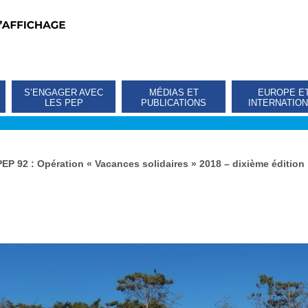
S’ENGAGER AVEC
MÉDIAS ET
EUROPE E
LES PEP
PUBLICATIONS
INTERNATIO
PEP 92 : Opération « Vacances solidaires » 2018 – dixième édition