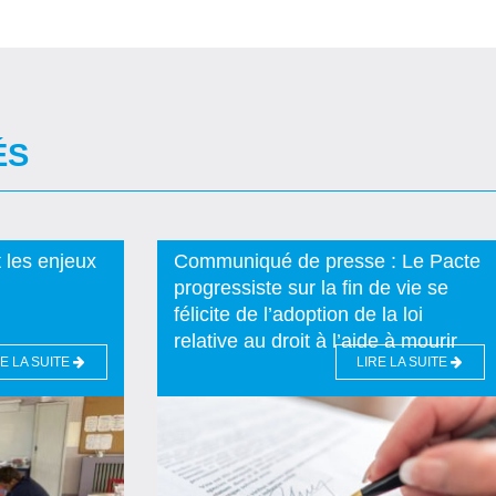
ÉS
t les enjeux
Communiqué de presse : Le Pacte
progressiste sur la fin de vie se
félicite de l’adoption de la loi
relative au droit à l’aide à mourir
RE LA SUITE
LIRE LA SUITE