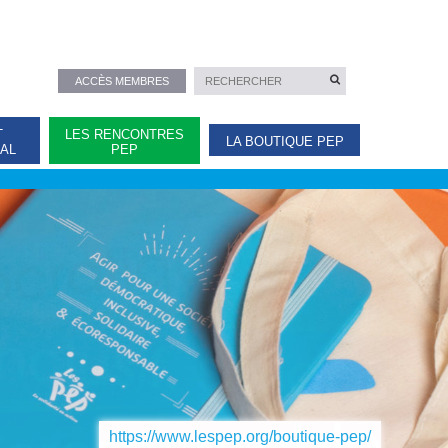
ACCÈS MEMBRES
T
LES RENCONTRES
LA BOUTIQUE PEP
NAL
PEP
https://www.lespep.org/boutique-pep/