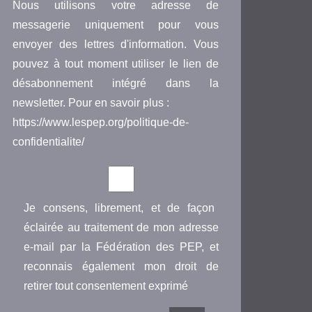
Nous utilisons votre adresse de
messagerie uniquement pour vous
envoyer des lettres d'information. Vous
pouvez à tout moment utiliser le lien de
désabonnement intégré dans la
newsletter. Pour en savoir plus :
https://www.lespep.org/politique-de-
confidentialite/
Je consens, librement, et de façon
éclairée au traitement de mon adresse
e-mail par la Fédération des PEP, et
reconnais également mon droit de
retirer tout consentement exprimé