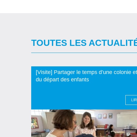
TOUTES LES ACTUALIT
[Visite] Partager le temps d’une colonie e
du départ des enfants
LI