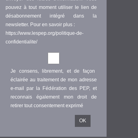
pouvez à tout moment utiliser le lien de
désabonnement intégré dans la
newsletter. Pour en savoir plus :
https://www.lespep.org/politique-de-
confidentialite/
Je consens, librement, et de façon
éclairée au traitement de mon adresse
e-mail par la Fédération des PEP, et
reconnais également mon droit de
retirer tout consentement exprimé