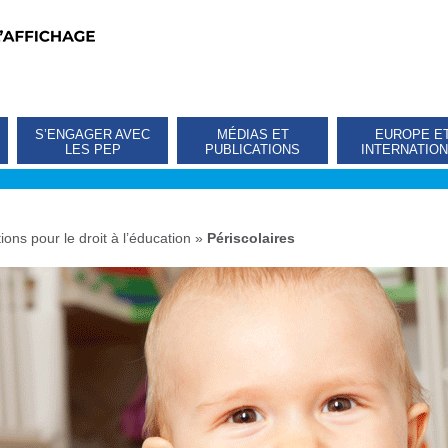
S’ENGAGER AVEC
MÉDIAS ET
EUROPE E
LES PEP
PUBLICATIONS
INTERNATIO
ions pour le droit à l’éducation
»
Périscolaires