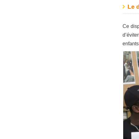
Le d
Ce disp
d’évite
enfants