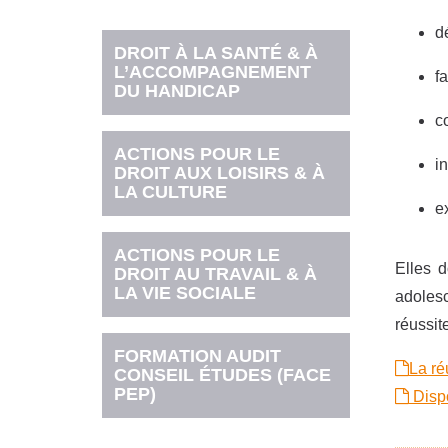
d
DROIT À LA SANTÉ & À
L’ACCOMPAGNEMENT
f
DU HANDICAP
c
ACTIONS POUR LE
i
DROIT AUX LOISIRS & À
LA CULTURE
e
ACTIONS POUR LE
Elles d
DROIT AU TRAVAIL & À
LA VIE SOCIALE
adolesc
réussite
FORMATION AUDIT
La ré
CONSEIL ÉTUDES (FACE
PEP)
Dispo