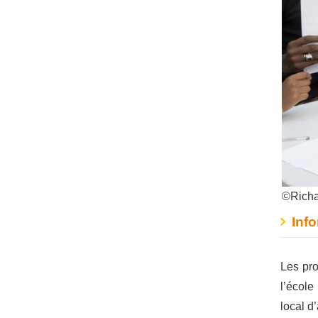
©Richa
Inf
Les pro
l’école
local d