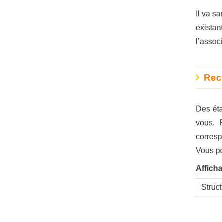
Il va s
existan
l’assoc
Rec
Des éta
vous. 
corres
Vous po
Affich