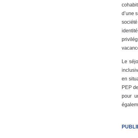
cohabit
d’une s
société
identit
privil
vacanc
Le séj
inclusi
en situ
PEP de 
pour u
égaleme
PUBLI