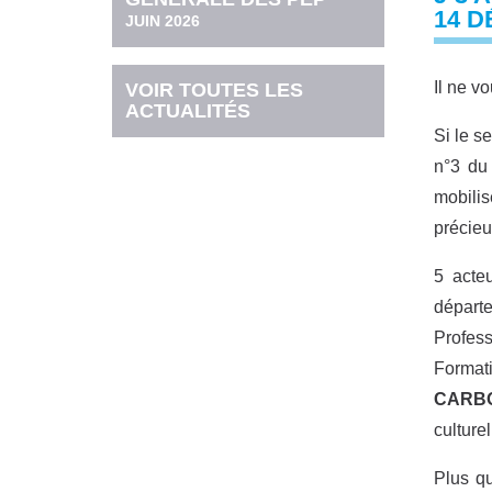
14 
JUIN 2026
Il ne v
VOIR TOUTES LES
ACTUALITÉS
Si le s
n°3 du
mobilis
précieu
5 acte
départe
Profess
Format
CARB
culture
Plus qu