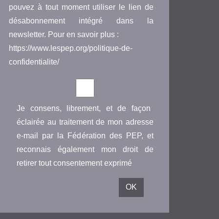
pouvez à tout moment utiliser le lien de
désabonnement intégré dans la
newsletter. Pour en savoir plus :
https://www.lespep.org/politique-de-
confidentialite/
Je consens, librement, et de façon
éclairée au traitement de mon adresse
e-mail par la Fédération des PEP, et
reconnais également mon droit de
retirer tout consentement exprimé