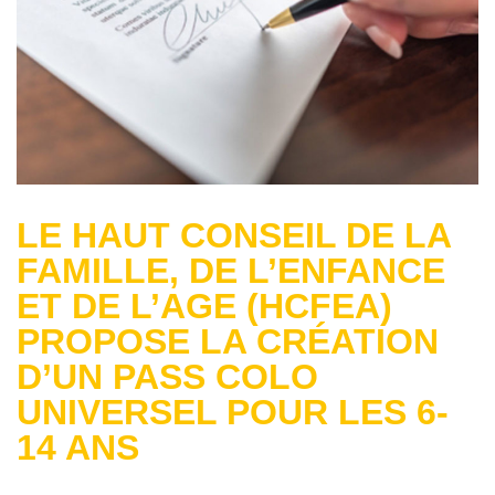
LE HAUT CONSEIL DE LA
FAMILLE, DE L’ENFANCE
ET DE L’AGE (HCFEA)
PROPOSE LA CRÉATION
D’UN PASS COLO
UNIVERSEL POUR LES 6-
14 ANS