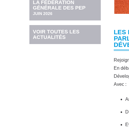
LA FÉDÉRATION
GÉNÉRALE DES PEP
JUIN 2026
LES
VOIR TOUTES LES
ACTUALITÉS
PAR
DÉV
Rejoign
En déba
Dévelop
Avec :
A
D
E