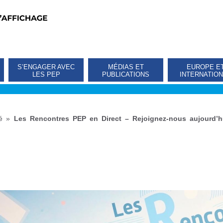
S’ENGAGER AVEC
MÉDIAS ET
EUROPE E
LES PEP
PUBLICATIONS
INTERNATIO
é
»
Les Rencontres PEP en Direct – Rejoignez-nous aujourd’hu