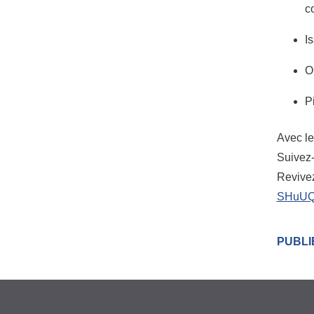
c
I
O
P
Avec le
Suivez-
Revive
SHuU
PUBLI