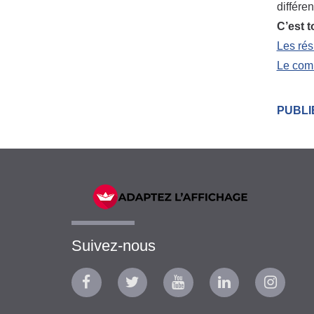
différe
C’est 
Les rés
Le com
PUBLI
Suivez-nous