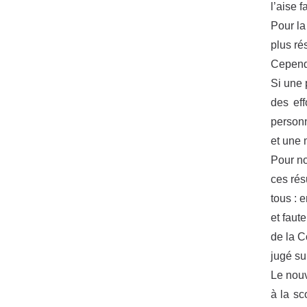
l’aise 
Pour la
plus ré
Cependa
Si une 
des eff
personn
et une 
Pour no
ces rés
tous : 
et faut
de la C
jugé su
Le nouv
à la sc