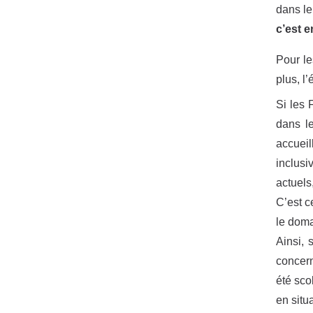
dans le
c’est 
Pour le
plus, l’
Si les 
dans le
accueil
inclusi
actuels,
C’est c
le doma
Ainsi, 
concern
été sco
en situ