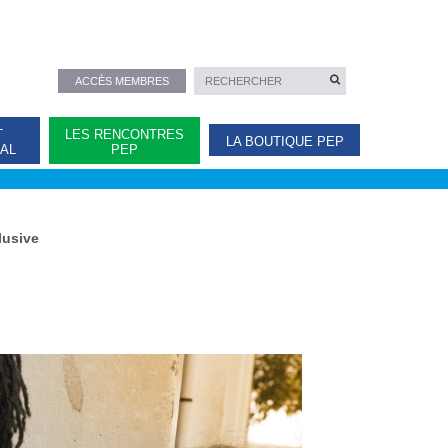
ACCÈS MEMBRES
T
LES RENCONTRES
LA BOUTIQUE PEP
NAL
PEP
lusive