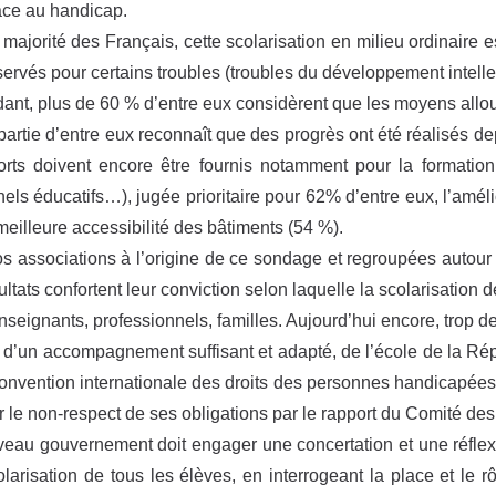
face au handicap.
 majorité des Français, cette scolarisation en milieu ordinaire e
servés pour certains troubles (troubles du développement intell
nt, plus de 60 % d’entre eux considèrent que les moyens alloué
partie d’entre eux reconnaît que des progrès ont été réalisés 
orts doivent encore être fournis notamment pour la formation 
els éducatifs…), jugée prioritaire pour 62% d’entre eux, l’amé
meilleure accessibilité des bâtiments (54 %).
s associations à l’origine de ce sondage et regroupées autour
ultats confortent leur conviction selon laquelle la scolarisation 
enseignants, professionnels, familles. Aujourd’hui encore, trop d
e d’un accompagnement suffisant et adapté, de l’école de la Répu
onvention internationale des droits des personnes handicapées
r le non-respect de ses obligations par le rapport du Comité des
eau gouvernement doit engager une concertation et une réflexi
olarisation de tous les élèves, en interrogeant la place et le