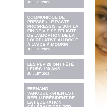
JUILLET 2026
COMMUNIQUÉ DE
PRESSE : LE PACTE
PROGRESSISTE SUR LA
FIN DE VIE SE FÉLICITE
DE L’ADOPTION DE LA
LOI RELATIVE AU DROIT
À L’AIDE À MOURIR
JUILLET 2026
LES PEP 28 ONT FÊTÉ
LEURS 100 ANS !
JUILLET 2026
FERNAND
VANOBBERGHEN EST
RÉÉLU PRÉSIDENT DE
LA FÉDÉRATION
GÉNÉRALE DES PEP