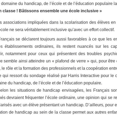
 domaine du handicap, de l’école et de l’éducation populaire l
en classe ! Bâtissons ensemble une école inclusive »
s associations impliquées dans la scolarisation des élèves en s
école ne sera véritablement inclusive qu’avec un effort collectif.
Français se déclarent toujours aussi favorables à ce que les e
s établissements ordinaires, ils restent nuancés sur les ca
lir, notamment pour ceux qui présentent des troubles psychi
ve semble ainsi atteindre un « plafond de verre » qui, pour être 
 le rôle et la formation des professionnels et la coopération entre
e qui ressort du sondage réalisé par Harris Interactive pour l
ine du handicap, de l’école et de l’éducation populaire.
selon les situations de handicap envisagées, les Français s
és devraient fréquenter l’école ordinaire, une opinion qui se re
larisés avec un élève présentant un handicap. D’ailleurs, pour e
ation de handicap au sein de la classe permet aux autres enfant