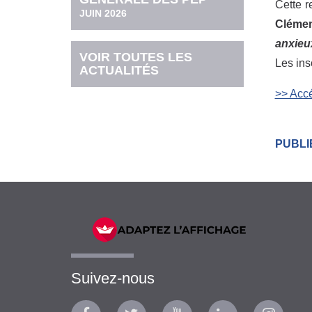
Cette r
JUIN 2026
Clémen
anxieu
VOIR TOUTES LES
Les ins
ACTUALITÉS
>> Acc
PUBLIÉ
Suivez-nous