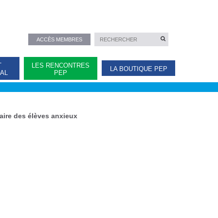
ACCÈS MEMBRES
T
LES RENCONTRES
LA BOUTIQUE PEP
NAL
PEP
laire des élèves anxieux