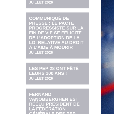
JUILLET 2026
COMMUNIQUÉ DE
PRESSE : LE PACTE
PROGRESSISTE SUR LA
FIN DE VIE SE FÉLICITE
DE L’ADOPTION DE LA
LOI RELATIVE AU DROIT
À L’AIDE À MOURIR
JUILLET 2026
LES PEP 28 ONT FÊTÉ
LEURS 100 ANS !
JUILLET 2026
FERNAND
VANOBBERGHEN EST
RÉÉLU PRÉSIDENT DE
LA FÉDÉRATION
GÉNÉRALE DES PEP