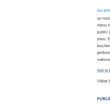
Au pr
un rest
menu ho
public 
slam. E
toucher
perform
nationa
Voir le
©Matt 
PUBLIÉ