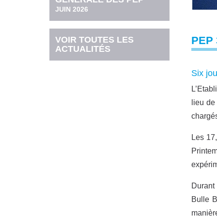
JUIN 2026
PEP 
VOIR TOUTES LES
ACTUALITÉS
Six jo
L’Etabl
lieu de
chargés
Les 17,
Printem
expérim
Durant 
Bulle 
manière