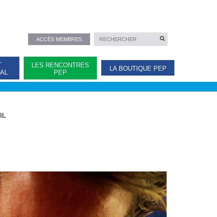
ACCÈS MEMBRES
T
LES RENCONTRES
LA BOUTIQUE PEP
NAL
PEP
IL