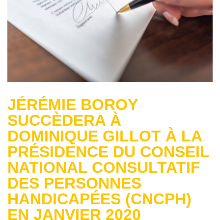
JÉRÉMIE BOROY
SUCCÈDERA À
DOMINIQUE GILLOT À LA
PRÉSIDENCE DU CONSEIL
NATIONAL CONSULTATIF
DES PERSONNES
HANDICAPÉES (CNCPH)
EN JANVIER 2020