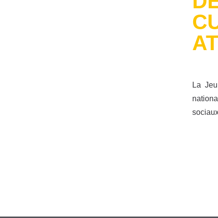
DE
CU
A
La Jeu
nationa
sociau