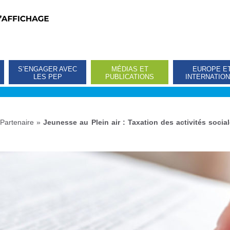
S’ENGAGER AVEC
MÉDIAS ET
EUROPE E
LES PEP
PUBLICATIONS
INTERNATIO
Partenaire
»
Jeunesse au Plein air : Taxation des activités social