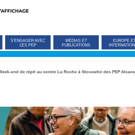
S’ENGAGER AVEC
MÉDIAS ET
EUROPE E
LES PEP
PUBLICATIONS
INTERNATIO
Week-end de répit au centre La Roche à Stosswhir des PEP Alsace