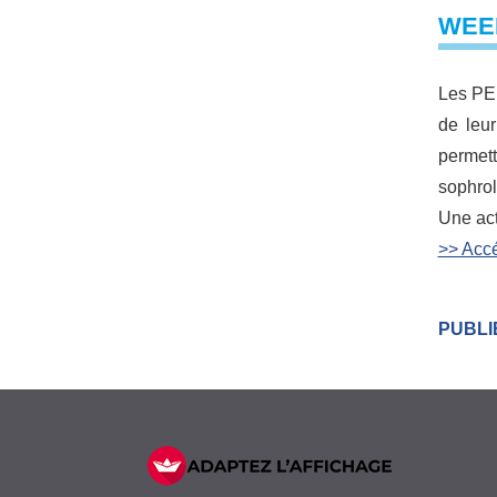
WEE
Les PE
de leu
permet
sophrol
Une act
>> Acc
PUBLI