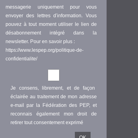
messagerie uniquement pour vous
envoyer des lettres d'information. Vous
pouvez à tout moment utiliser le lien de
désabonnement intégré dans la
newsletter. Pour en savoir plus :
https://www.lespep.org/politique-de-
confidentialite/
Je consens, librement, et de façon
éclairée au traitement de mon adresse
e-mail par la Fédération des PEP, et
reconnais également mon droit de
retirer tout consentement exprimé