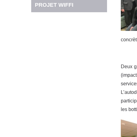
PROJET WIFFI
concrèt
Deux gr
(impact 
servic
L’autod
partici
les bot