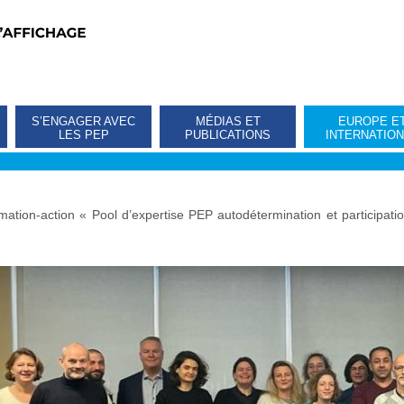
S’ENGAGER AVEC
MÉDIAS ET
EUROPE E
LES PEP
PUBLICATIONS
INTERNATIO
mation-action « Pool d’expertise PEP autodétermination et participatio