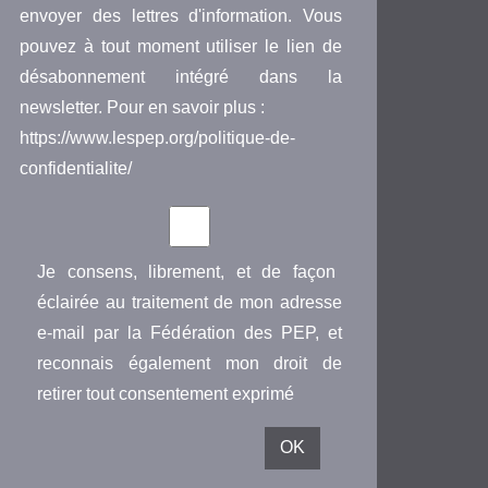
envoyer des lettres d'information. Vous
pouvez à tout moment utiliser le lien de
désabonnement intégré dans la
newsletter. Pour en savoir plus :
https://www.lespep.org/politique-de-
confidentialite/
Je consens, librement, et de façon
éclairée au traitement de mon adresse
e-mail par la Fédération des PEP, et
reconnais également mon droit de
retirer tout consentement exprimé