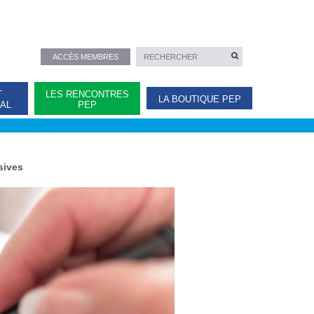
ACCÈS MEMBRES
T
LES RENCONTRES
LA BOUTIQUE PEP
NAL
PEP
sives