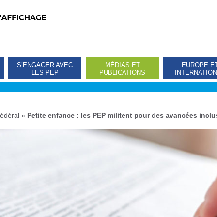
S’ENGAGER AVEC
MÉDIAS ET
EUROPE E
LES PEP
PUBLICATIONS
INTERNATIO
édéral
»
Petite enfance : les PEP militent pour des avancées inclu