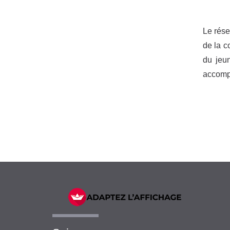
Le rése
de la c
du jeun
accompa