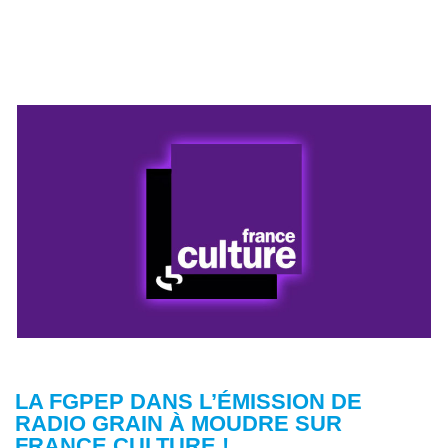
LA FGPEP DANS L’ÉMISSION DE
RADIO GRAIN À MOUDRE SUR
FRANCE CULTURE !