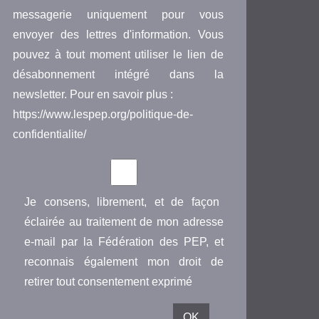
messagerie uniquement pour vous
envoyer des lettres d'information. Vous
pouvez à tout moment utiliser le lien de
désabonnement intégré dans la
newsletter. Pour en savoir plus :
https://www.lespep.org/politique-de-
confidentialite/
Je consens, librement, et de façon
éclairée au traitement de mon adresse
e-mail par la Fédération des PEP, et
reconnais également mon droit de
retirer tout consentement exprimé