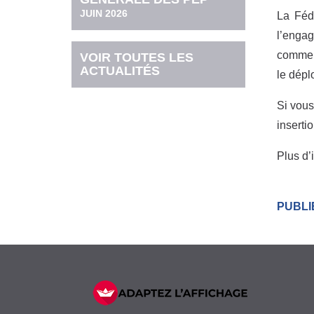
JUIN 2026
La Féd
l’engag
comme G
VOIR TOUTES LES
ACTUALITÉS
le dépl
Si vous
inserti
Plus d’
PUBLIÉ