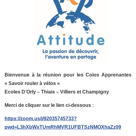
Bienvenue à la réunion pour les Colos Apprenantes
« Savoir rouler à vélos »
Ecoles D’Orly – Thiais – Villiers et Champigny
Merci de cliquer sur le lien ci-dessous :
https://zoom.us/j/92035745733?
pwd=L3hXbWxTUmRhMVR1UFBTSzNMOXhaZz09