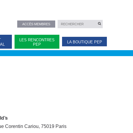
ACCÈS MEMBRES
T
LES RENCONTRES
LA BOUTIQUE PEP
NAL
PEP
d’s
e Corentin Cariou, 75019 Paris