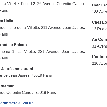
 La Villette, Folie L2, 26 Avenue Corentin Cariou,
Hôtel R
Paris
188 Aven
te Halle
Chez Lo
de Halle de la Villette, 211 Avenue Jean Jaurès,
13 Rue d
Paris
Au Comp
rant Le Balcon
31 Avenu
rmonie 1, La Vilette, 221 Avenue Jean Jaurès,
L’entrepô
Paris
216 Aven
 Jaurès restaurant
enue Jean Jaurès, 75019 Paris
potamus
ue Corentin Cariou, 75019 Paris
 commercial Vill’up