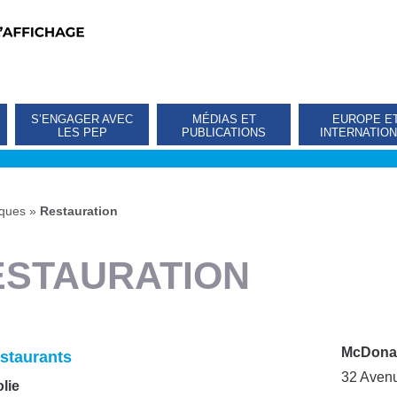
S’ENGAGER AVEC
MÉDIAS ET
EUROPE E
LES PEP
PUBLICATIONS
INTERNATIO
iques
»
Restauration
ESTAURATION
McDonal
estaurants
32 Avenu
lie