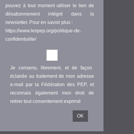
pouvez à tout moment utiliser le lien de
désabonnement intégré dans la
newsletter. Pour en savoir plus :
https://www.lespep.org/politique-de-
confidentialite/
Je consens, librement, et de façon
éclairée au traitement de mon adresse
e-mail par la Fédération des PEP, et
reconnais également mon droit de
retirer tout consentement exprimé