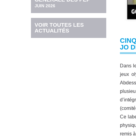
JUIN 2026
VOIR TOUTES LES
ACTUALITÉS
CINQ
JO D
Dans le
jeux o
Abdesse
plusie
d’intég
(comité
Ce labe
physiqu
remis à