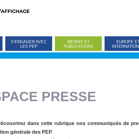
S’ENGAGER AVEC
MÉDIAS ET
EUROPE E
LES PEP
PUBLICATIONS
INTERNATIO
SPACE PRESSE
écouvrirez dans cette rubrique nos communiqués de press
tion générale des PEP.